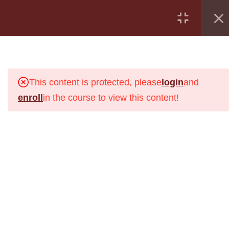
ними пов'язані
Вхід/Реєстрація
4
Урок 7. Жіноче і
Всі
чоловіче в езотериці.
Безкоштовні
Сонце
This content is protected, please
login
and
Таро
enroll
in the course to view this content!
Ленорман
3
Урок 8. Знаки Води -
Руни
Рак, Скорпіон, Риби
та Аркани Таро, що з
Консультування
ними пов'язані
Майстер класи
2
Урок 9. Місяць