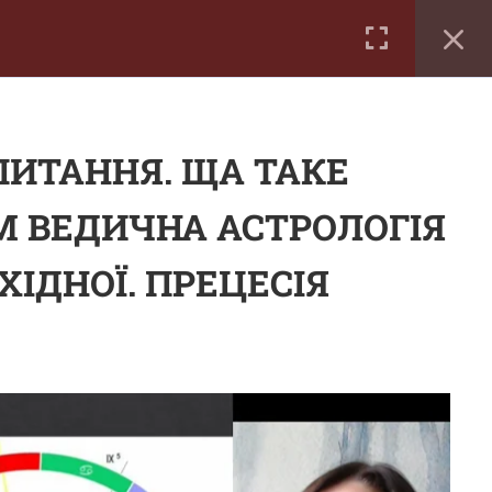
хід/Реєстрація
ПИТАННЯ. ЩА ТАКЕ
Майстер класи
М ВЕДИЧНА АСТРОЛОГІЯ
Контакти
ХІДНОЇ. ПРЕЦЕСІЯ
+380632381532