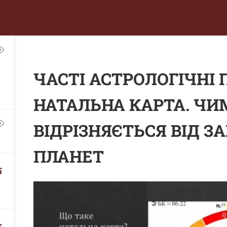
йтом
Техпідтримка
Головна Студії
В
ЧАСТІ АСТРОЛОГІЧНІ 
енорман
Руни
Консультування
НАТАЛЬНА КАРТА. ЧИ
Ми в соцмережах
а
ВІДРІЗНЯЄТЬСЯ ВІД ЗА
ПЛАНЕТ
денційності
5
послуг