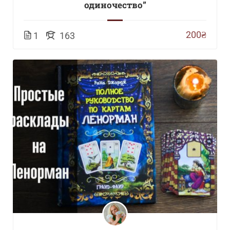
одиночество”
200₴
1
163