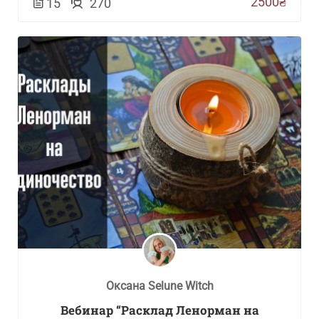
2500₴
15
270
Оксана Selune Witch
Вебинар “Расклад Ленорман на