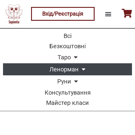
Вхід/Реєстрація
Всі
Безкоштовні
Таро
Ленорман
Руни
Консультування
Майстер класи