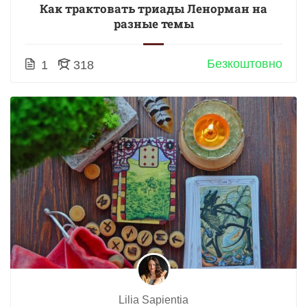
Как трактовать триады Ленорман на
разные темы
Безкоштовно
1
318
Lilia Sapientia