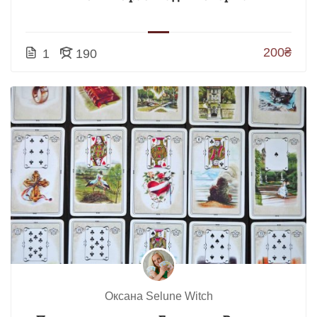
200₴
1
190
Оксана Selune Witch