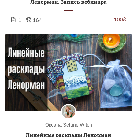
Ленорман. Запись вебинара
100₴
1
164
Оксана Selune Witch
Линейные расклады Ленорман