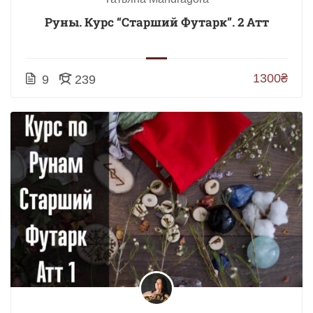
Руны. Курс “Старший Футарк”. 2 Атт
1300₴
9
239