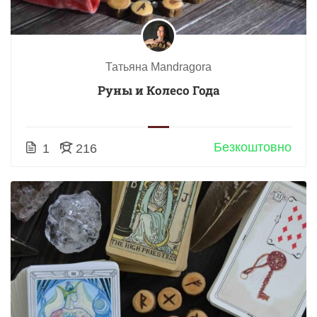
Татьяна Mandragora
Руны и Колесо Года
Безкоштовно
1
216