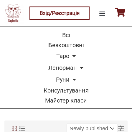
Вхід/Реєстрація
Всі
Безкоштовні
Таро
Ленорман
Руни
Консультування
Майстер класи