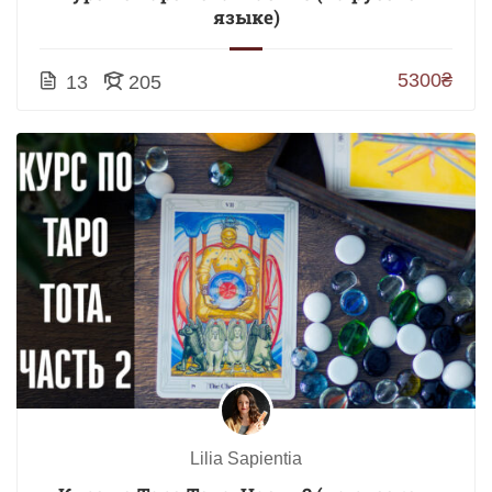
языке)
5300₴
13
205
Lilia Sapientia