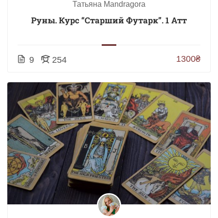
Татьяна Mandragora
Руны. Курс “Старший Футарк”. 1 Атт
1300₴
9
254